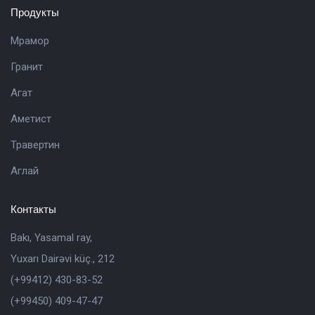
Продукты
Мрамор
Гранит
Агат
Aметист
Травертин
Аглай
Контакты
Bakı, Yasamal ray,
Yuxarı Dairəvi küç., 212
(+99412) 430-83-52
(+99450) 409-47-47