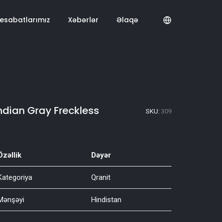
hesabatlarımız
Xəbərlər
Əlaqə
ndian Gray Freckless
SKU:
309
Özəllik
Dəyər
Kategoriya
Qranit
Mənşəyi
Hindistan