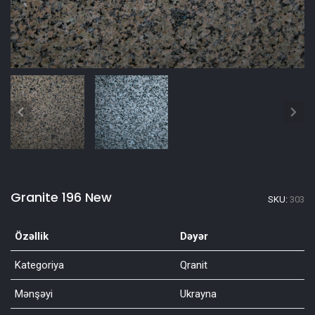
Granite 196 New
SKU:
303
Özəllik
Dəyər
Kategoriya
Qranit
Mənşəyi
Ukrayna