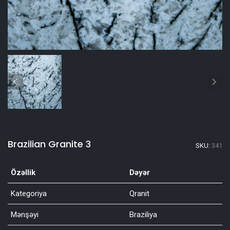
Brazilian Granite 3
SKU:
341
Özəllik
Dəyər
Kategoriya
Qranit
Mənşəyi
Braziliya