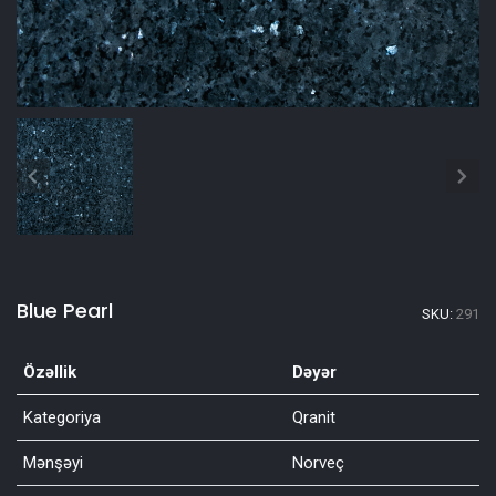
Blue Pearl
SKU:
291
Özəllik
Dəyər
Kategoriya
Qranit
Mənşəyi
Norveç